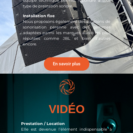
équipe technique permet répondre à tout
type de prestation sonore.
Installation fixe
Nous proposons également des solutions de
sonorisation pérenne avec des gammes
adaptées parmi les marques audio les plus
réputées comme JBL et bien d’autres
encore.
En savoir plus
VIDÉO
Prestation / Location
Elle est devenue l’élément indispensable à