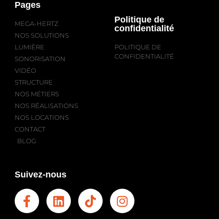
Pages
Politique de
MEGA-HERTZ
confidentialité
NOS SOLUTIONS
LUMIÈRE
POLITIQUE DE
CONFIDENTIALITÉ
SONORISATION
VIDÉO
STRUCTURE
NOS MÉTIERS
NOS RÉALISATIONS
NOS LOCATIONS
CONTACT
BLOG
Suivez-nous