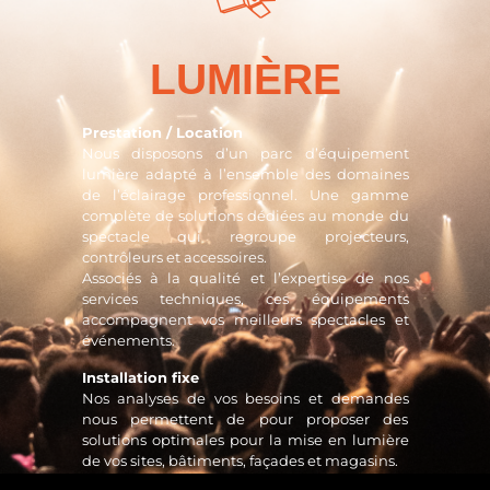
LUMIÈRE
Prestation / Location
Nous disposons d’un parc d’équipement
lumière adapté à l’ensemble des domaines
de l’éclairage professionnel. Une gamme
complète de solutions dédiées au monde du
spectacle qui regroupe projecteurs,
contrôleurs et accessoires.
Associés à la qualité et l’expertise de nos
services techniques, ces équipements
accompagnent vos meilleurs spectacles et
événements.
Installation fixe
Nos analyses de vos besoins et demandes
nous permettent de pour proposer des
solutions optimales pour la mise en lumière
de vos sites, bâtiments, façades et magasins.