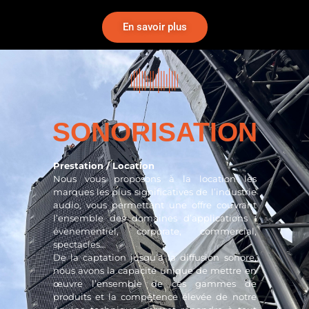
En savoir plus
SONORISATION
Prestation / Location
Nous vous proposons à la location les
marques les plus significatives de l’industrie
audio, vous permettant une offre couvrant
l’ensemble des domaines d’applications :
évènementiel, corporate, commercial,
spectacles…
De la captation jusqu’à la diffusion sonore,
nous avons la capacité unique de mettre en
œuvre l’ensemble de ces gammes de
produits et la compétence élevée de notre