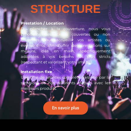
STRUCTURE
Prestation / Location
Du plancher à la couverture, nous vous
proposons des scènes couvertes ou non
couvertes pour accueillir vos artistes ou
évènements afin d’offrir des prestations sur
mesure, clés en main, spécifiquement
adaptées à vos besoins les plus stricts
(respectant et valorisant votre image).
Installation fixe
Une offre de services complète garantie par la
symbiose de nos différents métiers avec les
meilleurs produits.
En savoir plus